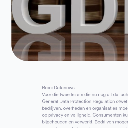
Bron: Datanews
Voor die twee lezers die nu nog uit de luc
General Data Protection Regulation ofwe
bedrijven, overheden en organisaties m
op privacy en veiligheid. Consumenten k
bijgehouden en verwerkt. Bedrijven moge