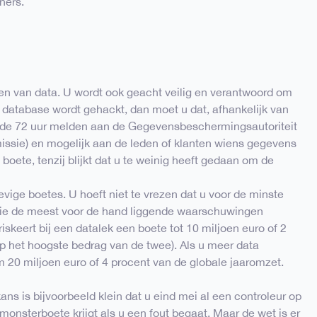
ners.
rken van data. U wordt ook geacht veilig en verantwoord om
database wordt gehackt, dan moet u dat, afhankelijk van
 de 72 uur melden aan de Gegevensbeschermingsautoriteit
ssie) en mogelijk aan de leden of klanten wiens gegevens
boete, tenzij blijkt dat u te weinig heeft gedaan om de
tevige boetes. U hoeft niet te vrezen dat u voor de minste
 wie de meest voor de hand liggende waarschuwingen
 riskeert bij een datalek een boete tot 10 miljoen euro of 2
 op het hoogste bedrag van de twee). Als u meer data
 20 miljoen euro of 4 procent van de globale jaaromzet.
ans is bijvoorbeeld klein dat u eind mei al een controleur op
monsterboete krijgt als u een fout begaat. Maar de wet is er