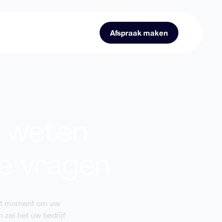
Afspraak maken
de weten
e vragen
het moment om uw
 zal het uw bedrijf