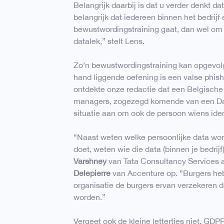
Belangrijk daarbij is dat u verder denkt d
belangrijk dat iedereen binnen het bedrijf 
bewustwordingstraining gaat, dan wel om e
datalek,” stelt Lens.
Zo’n bewustwordingstraining kan opgevol
hand liggende oefening is een valse phish
ontdekte onze redactie dat een Belgische
managers, zogezegd komende van een Dat
situatie aan om ook de persoon wiens ide
“Naast weten welke persoonlijke data wo
doet, weten wie die data (binnen je bedrij
Varshney
van Tata Consultancy Services aa
Delepierre
van Accenture op. “Burgers he
organisatie de burgers ervan verzekeren 
worden.”
Vergeet ook de kleine lettertjes niet. G