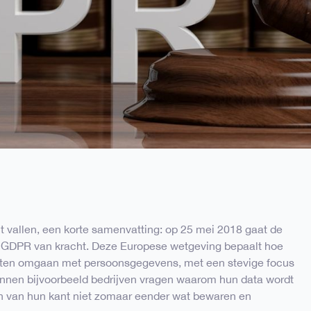
ht vallen, een korte samenvatting: op 25 mei 2018 gaat de
l GDPR van kracht. Deze Europese wetgeving bepaalt hoe
oeten omgaan met persoonsgegevens, met een stevige focus
unnen bijvoorbeeld bedrijven vragen waarom hun data wordt
n van hun kant niet zomaar eender wat bewaren en