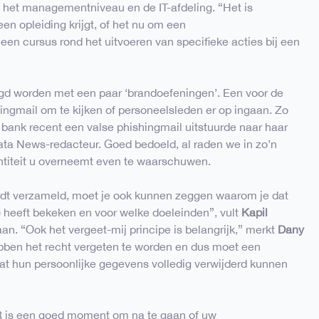
at het managementniveau en de IT-afdeling. “Het is
een opleiding krijgt, of het nu om een
en cursus rond het uitvoeren van specifieke acties bij een
gd worden met een paar ‘brandoefeningen’. Een voor de
ingmail om te kijken of personeelsleden er op ingaan. Zo
 bank recent een valse phishingmail uitstuurde naar haar
a News-redacteur. Goed bedoeld, al raden we in zo’n
ntiteit u overneemt even te waarschuwen.
rdt verzameld, moet je ook kunnen zeggen waarom je dat
f) heeft bekeken en voor welke doeleinden”, vult
Kapil
n. “Ook het vergeet-mij principe is belangrijk,” merkt
Dany
bben het recht vergeten te worden en dus moet een
dat hun persoonlijke gegevens volledig verwijderd kunnen
DPR is een goed moment om na te gaan of uw