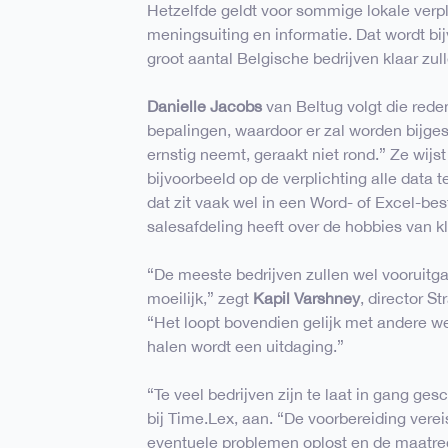
Hetzelfde geldt voor sommige lokale verpl
meningsuiting en informatie. Dat wordt bij
groot aantal Belgische bedrijven klaar zul
Danielle Jacobs
van Beltug volgt die rede
bepalingen, waardoor er zal worden bijgest
ernstig neemt, geraakt niet rond.” Ze wijs
bijvoorbeeld op de verplichting alle data 
dat zit vaak wel in een Word- of Excel-bes
salesafdeling heeft over de hobbies van k
“De meeste bedrijven zullen wel vooruitg
moeilijk,” zegt
Kapil Varshney
, director S
“Het loopt bovendien gelijk met andere we
halen wordt een uitdaging.”
“Te veel bedrijven zijn te laat in gang gesc
bij Time.Lex, aan. “De voorbereiding verei
eventuele problemen oplost en de maatreg