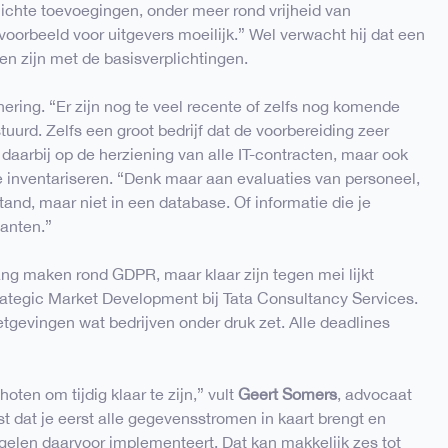
ichte toevoegingen, onder meer rond vrijheid van
voorbeeld voor uitgevers moeilijk.” Wel verwacht hij dat een
len zijn met de basisverplichtingen.
nering. “Er zijn nog te veel recente of zelfs nog komende
uurd. Zelfs een groot bedrijf dat de voorbereiding zeer
t daarbij op de herziening van alle IT-contracten, maar ook
te inventariseren. “Denk maar aan evaluaties van personeel,
tand, maar niet in een database. Of informatie die je
lanten.”
ang maken rond GDPR, maar klaar zijn tegen mei lijkt
trategic Market Development bij Tata Consultancy Services.
tgevingen wat bedrijven onder druk zet. Alle deadlines
hoten om tijdig klaar te zijn,” vult
Geert Somers
, advocaat
st dat je eerst alle gegevensstromen in kaart brengt en
elen daarvoor implementeert. Dat kan makkelijk zes tot