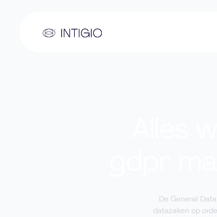
Alles w
gdpr ma
De General Data
datazaken op orde 