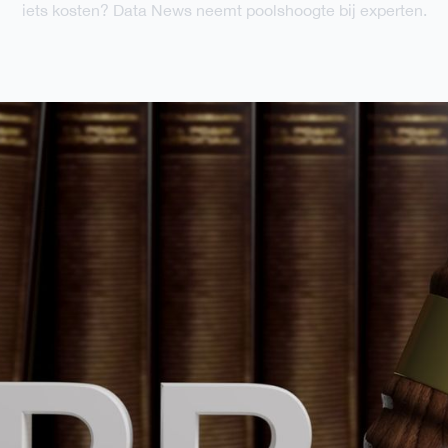
iets kosten? Data News neemt poolshoogte bij experten.