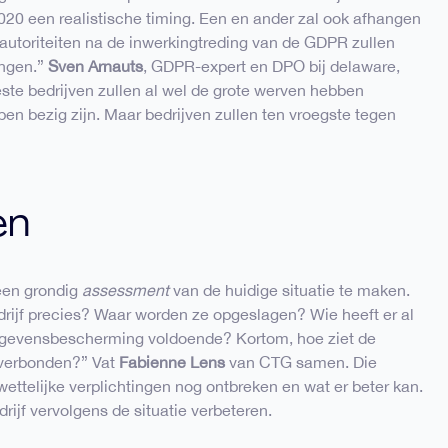
020 een realistische timing. Een en ander zal ook afhangen
utoriteiten na de inwerkingtreding van de GDPR zullen
angen.”
Sven Arnauts
, GDPR-expert en DPO bij delaware,
eeste bedrijven zullen al wel de grote werven hebben
pen bezig zijn. Maar bedrijven zullen ten vroegste tegen
en
 een grondig
assessment
van de huidige situatie te maken.
rijf precies? Waar worden ze opgeslagen? Wie heeft er al
gegevensbescherming voldoende? Kortom, hoe ziet de
n verbonden?” Vat
Fabienne Lens
van CTG samen. Die
ettelijke verplichtingen nog ontbreken en wat er beter kan.
rijf vervolgens de situatie verbeteren.