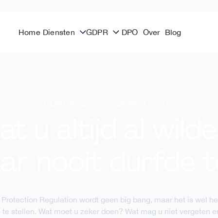
Home
Diensten
GDPR
DPO
Over
Blog
GDPR Wetgeving
-
September 2, 2018
at u altijd al wil
ar nooit durfde t
 Protection Regulation wordt geen big bang, maar het is wel 
te stellen. Wat moet u zeker doen? Wat mag u niet vergeten en