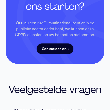
ons starten?
Of u nu een KMO, multinational bent of in de
publieke sector actief bent, we kunnen onze
GDPR-diensten op uw behoeften afstemmen.
Contacteer ons
Veelgestelde vragen