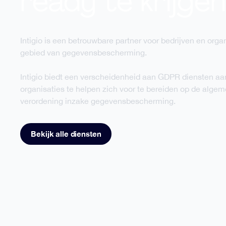
ready te krijge
Intigio is een betrouwbare partner voor bedrijven en orga
gebied van gegevensbescherming.
Intigio biedt een verscheidenheid aan GDPR diensten a
organisaties te helpen zich voor te bereiden op de alge
verordening inzake gegevensbescherming.
Bekijk alle diensten