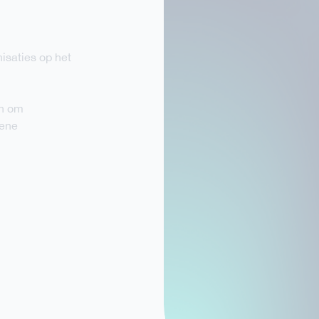
n
nisaties op het
an om
mene