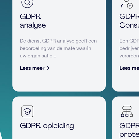
GDPR
GDPR
analyse
Consu
De dienst GDPR analyse geeft een
Een GDP
beoordeling van de mate waarin
bedrijv
uw organisatie...
verorden
Lees meer
Lees me
GDPR opleiding
GDPR
prote