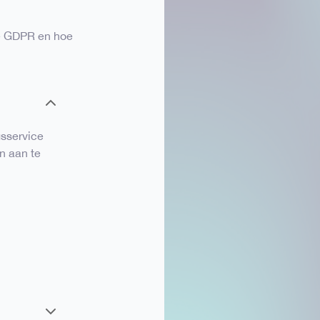
 de GDPR en hoe
sservice
n aan te