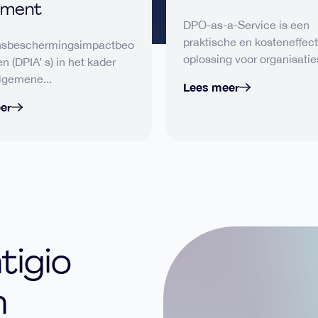
sment
DPO-as-a-Service is een
praktische en kosteneffec
sbeschermingsimpactbeo
oplossing voor organisaties
n (DPIA’ s) in het kader
lgemene...
Lees meer
er
tigio
n