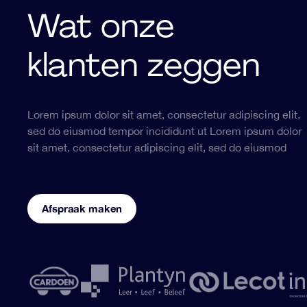
Wat onze
klanten zeggen
Lorem ipsum dolor sit amet, consectetur adipiscing elit,
“The best gdpr specialist”
sed do eiusmod tempor incididunt ut Lorem ipsum dolor
sit amet, consectetur adipiscing elit, sed do eiusmod
Lorem ipsum dolor sit amet, consectetur adipiscing elit
eiusmod tempor incididunt ut Lorem ipsum dolor sit am
consectetur adipiscing elit, sed do eiusmod tempor
Afspraak maken
Jamie Erikson
,
CEO of Erikson BV