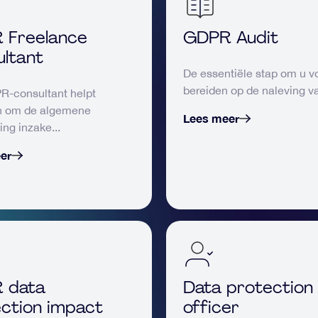
 Freelance
GDPR Audit
ltant
De essentiële stap om u vo
bereiden op de naleving va
R-consultant helpt
en om de algemene
Lees meer
ing inzake...
er
 data
Data protection
ction impact
officer